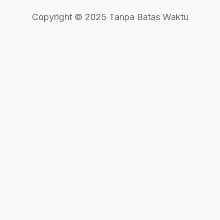
Copyright © 2025 Tanpa Batas Waktu