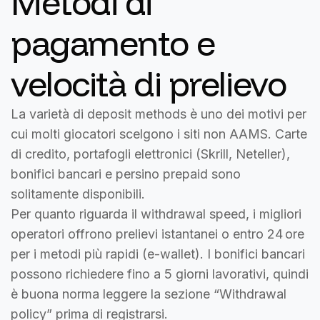
Metodi di
pagamento e
velocità di prelievo
La varietà di deposit methods è uno dei motivi per
cui molti giocatori scelgono i siti non AAMS. Carte
di credito, portafogli elettronici (Skrill, Neteller),
bonifici bancari e persino prepaid sono
solitamente disponibili.
Per quanto riguarda il withdrawal speed, i migliori
operatori offrono prelievi istantanei o entro 24 ore
per i metodi più rapidi (e-wallet). I bonifici bancari
possono richiedere fino a 5 giorni lavorativi, quindi
è buona norma leggere la sezione “Withdrawal
policy” prima di registrarsi.