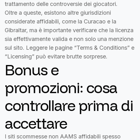
trattamento delle controversie dei giocatori.
Oltre a queste, esistono altre giurisdizioni
considerate affidabili, come la Curacao e la
Gibraltar, ma è importante verificare che la licenza
sia effettivamente valida e non solo una menzione
sul sito. Leggere le pagine “Terms & Conditions” e
“Licensing” può evitare brutte sorprese.
Bonus e
promozioni: cosa
controllare prima di
accettare
I siti scommesse non AAMS affidabili spesso