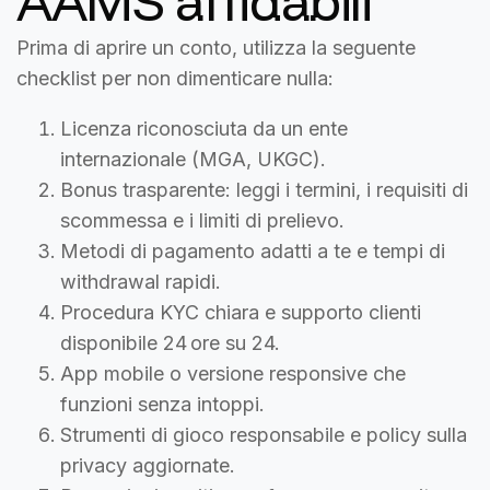
AAMS affidabili
Prima di aprire un conto, utilizza la seguente
checklist per non dimenticare nulla:
Licenza riconosciuta da un ente
internazionale (MGA, UKGC).
Bonus trasparente: leggi i termini, i requisiti di
scommessa e i limiti di prelievo.
Metodi di pagamento adatti a te e tempi di
withdrawal rapidi.
Procedura KYC chiara e supporto clienti
disponibile 24 ore su 24.
App mobile o versione responsive che
funzioni senza intoppi.
Strumenti di gioco responsabile e policy sulla
privacy aggiornate.