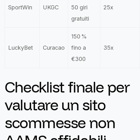
SportWin
UKGC
50 giri
25x
gratuiti
150 %
LuckyBet
Curacao
fino a
35x
€300
Checklist finale per
valutare un sito
scommesse non