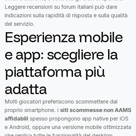
Leggere recensioni su forum italiani può dare
indicazioni sulla rapidità di risposta e sulla qualità
del servizio.
Esperienza mobile
e app: scegliere la
piattaforma più
adatta
Molti giocatori preferiscono scommettere dal
proprio smartphone. I
siti scommesse non AAMS
affidabili
spesso propongono app native per iOS
e Android, oppure una versione mobile ottimizzata
che replica tutte le funzionalità del desktop.