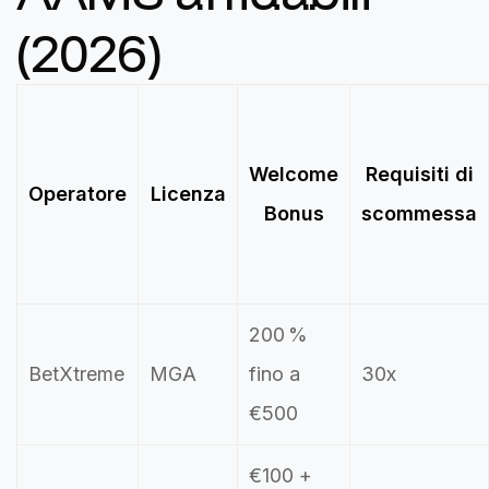
(2026)
Welcome
Requisiti di
Operatore
Licenza
Bonus
scommessa
200 %
BetXtreme
MGA
fino a
30x
€500
€100 +